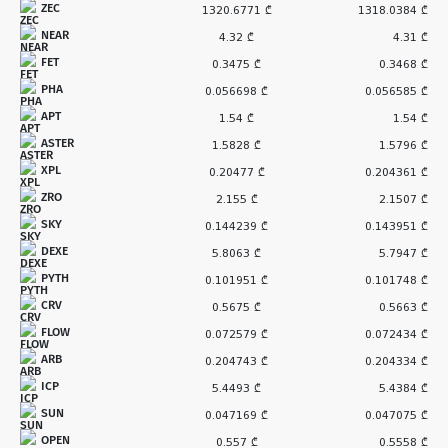
ZEC
1320.6771 ₾
1318.0384 ₾
NEAR
4.32 ₾
4.31 ₾
FET
0.3475 ₾
0.3468 ₾
PHA
0.056698 ₾
0.056585 ₾
APT
1.54 ₾
1.54 ₾
ASTER
1.5828 ₾
1.5796 ₾
XPL
0.20477 ₾
0.204361 ₾
ZRO
2.155 ₾
2.1507 ₾
SKY
0.144239 ₾
0.143951 ₾
DEXE
5.8063 ₾
5.7947 ₾
PYTH
0.101951 ₾
0.101748 ₾
CRV
0.5675 ₾
0.5663 ₾
FLOW
0.072579 ₾
0.072434 ₾
ARB
0.204743 ₾
0.204334 ₾
ICP
5.4493 ₾
5.4384 ₾
SUN
0.047169 ₾
0.047075 ₾
OPEN
0.557 ₾
0.5558 ₾