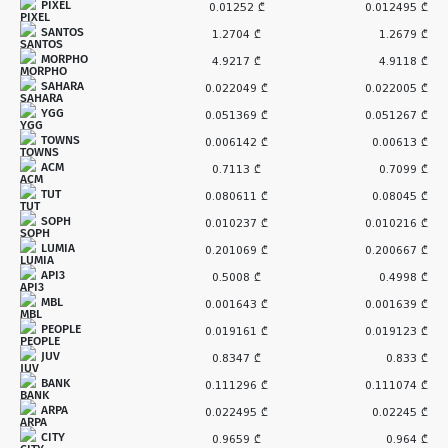
PIXEL
0.01252 ₾
0.012495 ₾
SANTOS
1.2704 ₾
1.2679 ₾
MORPHO
4.9217 ₾
4.9118 ₾
SAHARA
0.022049 ₾
0.022005 ₾
YGG
0.051369 ₾
0.051267 ₾
TOWNS
0.006142 ₾
0.00613 ₾
ACM
0.7113 ₾
0.7099 ₾
TUT
0.080611 ₾
0.08045 ₾
SOPH
0.010237 ₾
0.010216 ₾
LUMIA
0.201069 ₾
0.200667 ₾
API3
0.5008 ₾
0.4998 ₾
MBL
0.001643 ₾
0.001639 ₾
PEOPLE
0.019161 ₾
0.019123 ₾
JUV
0.8347 ₾
0.833 ₾
BANK
0.111296 ₾
0.111074 ₾
ARPA
0.022495 ₾
0.02245 ₾
CITY
0.9659 ₾
0.964 ₾