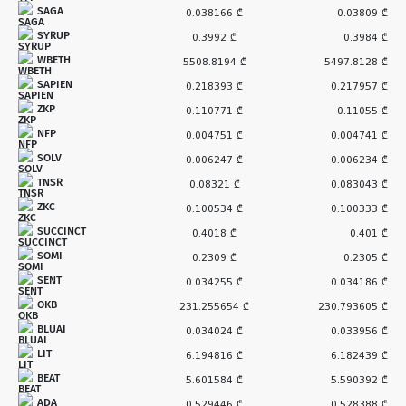
SAGA
0.038166 ₾
0.03809 ₾
SYRUP
0.3992 ₾
0.3984 ₾
WBETH
5508.8194 ₾
5497.8128 ₾
SAPIEN
0.218393 ₾
0.217957 ₾
ZKP
0.110771 ₾
0.11055 ₾
NFP
0.004751 ₾
0.004741 ₾
SOLV
0.006247 ₾
0.006234 ₾
TNSR
0.08321 ₾
0.083043 ₾
ZKC
0.100534 ₾
0.100333 ₾
SUCCINCT
0.4018 ₾
0.401 ₾
SOMI
0.2309 ₾
0.2305 ₾
SENT
0.034255 ₾
0.034186 ₾
OKB
231.255654 ₾
230.793605 ₾
BLUAI
0.034024 ₾
0.033956 ₾
LIT
6.194816 ₾
6.182439 ₾
BEAT
5.601584 ₾
5.590392 ₾
ADA
0.529446 ₾
0.528388 ₾