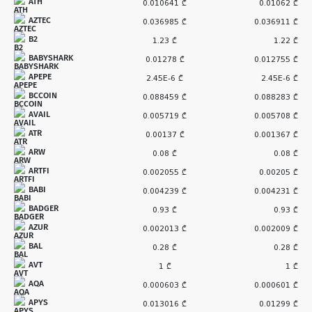
ATH
0.010641 ₾
0.01062 ₾
AZTEC
0.036985 ₾
0.036911 ₾
B2
1.23 ₾
1.22 ₾
BABYSHARK
0.01278 ₾
0.012755 ₾
APEPE
2.45E-6 ₾
2.45E-6 ₾
BCCOIN
0.088459 ₾
0.088283 ₾
AVAIL
0.005719 ₾
0.005708 ₾
ATR
0.00137 ₾
0.001367 ₾
ARW
0.08 ₾
0.08 ₾
ARTFI
0.002055 ₾
0.00205 ₾
BABI
0.004239 ₾
0.004231 ₾
BADGER
0.93 ₾
0.93 ₾
AZUR
0.002013 ₾
0.002009 ₾
BAL
0.28 ₾
0.28 ₾
AVT
1 ₾
1 ₾
AQA
0.000603 ₾
0.000601 ₾
APYS
0.013016 ₾
0.01299 ₾