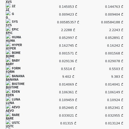
2Z
0.145053 ₾
0.144763 ₾
G
0.009423 ₾
0.009404 ₾
SYS
0.00585357 ₾
0.00584188 ₾
EPIC
2.2288 ₾
2.2243 ₾
HUMA
0.052997 ₾
0.052891 ₾
HYPER
0.162745 ₾
0.16242 ₾
BOME
0.001571 ₾
0.001568 ₾
BABY
0.029136 ₾
0.029078 ₾
FORM
0.5514 ₾
0.5503 ₾
BANANA
9.402 ₾
9.383 ₾
BIGTIME
0.014069 ₾
0.014041 ₾
EDEN
0.106361 ₾
0.106149 ₾
LUNA
0.109459 ₾
0.10924 ₾
AEVO
0.052445 ₾
0.052341 ₾
RARE
0.033021 ₾
0.032955 ₾
USTC
0.01315 ₾
0.013124 ₾