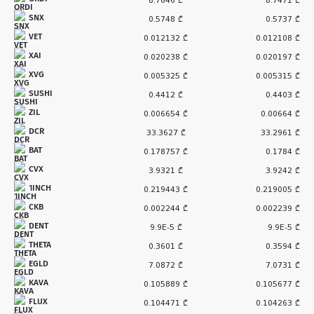
8.7646 ₾
8.7471 ₾
SNX
0.5748 ₾
0.5737 ₾
VET
0.012132 ₾
0.012108 ₾
XAI
0.020238 ₾
0.020197 ₾
XVG
0.005325 ₾
0.005315 ₾
SUSHI
0.4412 ₾
0.4403 ₾
ZIL
0.006654 ₾
0.00664 ₾
DCR
33.3627 ₾
33.2961 ₾
BAT
0.178757 ₾
0.1784 ₾
CVX
3.9321 ₾
3.9242 ₾
1INCH
0.219443 ₾
0.219005 ₾
CKB
0.002244 ₾
0.002239 ₾
DENT
9.9E-5 ₾
9.9E-5 ₾
THETA
0.3601 ₾
0.3594 ₾
EGLD
7.0872 ₾
7.0731 ₾
KAVA
0.105889 ₾
0.105677 ₾
FLUX
0.104471 ₾
0.104263 ₾