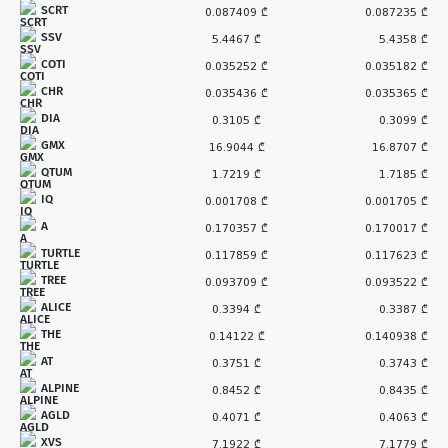
SCRT
0.087409 ₾
0.087235 ₾
SSV
5.4467 ₾
5.4358 ₾
COTI
0.035252 ₾
0.035182 ₾
CHR
0.035436 ₾
0.035365 ₾
DIA
0.3105 ₾
0.3099 ₾
GMX
16.9044 ₾
16.8707 ₾
QTUM
1.7219 ₾
1.7185 ₾
IQ
0.001708 ₾
0.001705 ₾
A
0.170357 ₾
0.170017 ₾
TURTLE
0.117859 ₾
0.117623 ₾
TREE
0.093709 ₾
0.093522 ₾
ALICE
0.3394 ₾
0.3387 ₾
THE
0.14122 ₾
0.140938 ₾
AT
0.3751 ₾
0.3743 ₾
ALPINE
0.8452 ₾
0.8435 ₾
AGLD
0.4071 ₾
0.4063 ₾
XVS
7.1922 ₾
7.1779 ₾