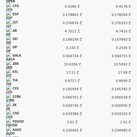
CFG
0.4186 ₾
0.4178 ₾
ESP
0.178862 ₾
0.178504 ₾
JST
0.276876 ₾
0.276323 ₾
AR
4.7511 ₾
4.7416 ₾
SEI
0.108199 ₾
0.107983 ₾
OP
0.233 ₾
0.2326 ₾
GALA
0.004724 ₾
0.004715 ₾
ZEN
10.6204 ₾
10.5992 ₾
ETC
17.11 ₾
17.08 ₾
TIA
0.8717 ₾
0.8699 ₾
CFX
0.105994 ₾
0.105782 ₾
STRK
0.066751 ₾
0.066618 ₾
ZK
0.020736 ₾
0.020695 ₾
CHZ
0.033389 ₾
0.033322 ₾
FDUSD
2.61 ₾
2.61 ₾
ALGO
0.235455 ₾
0.234985 ₾