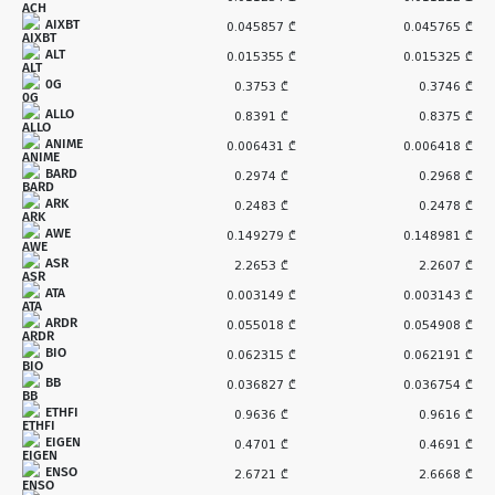
AIXBT
0.045857 ₾
0.045765 ₾
ALT
0.015355 ₾
0.015325 ₾
0G
0.3753 ₾
0.3746 ₾
ALLO
0.8391 ₾
0.8375 ₾
ANIME
0.006431 ₾
0.006418 ₾
BARD
0.2974 ₾
0.2968 ₾
ARK
0.2483 ₾
0.2478 ₾
AWE
0.149279 ₾
0.148981 ₾
ASR
2.2653 ₾
2.2607 ₾
ATA
0.003149 ₾
0.003143 ₾
ARDR
0.055018 ₾
0.054908 ₾
BIO
0.062315 ₾
0.062191 ₾
BB
0.036827 ₾
0.036754 ₾
ETHFI
0.9636 ₾
0.9616 ₾
EIGEN
0.4701 ₾
0.4691 ₾
ENSO
2.6721 ₾
2.6668 ₾