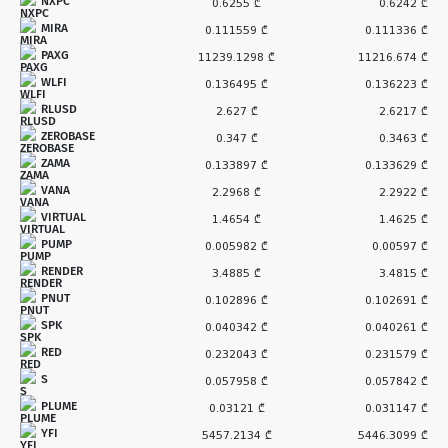
NXPC
0.6255 ₾
0.6242 ₾
MIRA
0.111559 ₾
0.111336 ₾
PAXG
11239.1298 ₾
11216.674 ₾
WLFI
0.136495 ₾
0.136223 ₾
RLUSD
2.627 ₾
2.6217 ₾
ZEROBASE
0.347 ₾
0.3463 ₾
ZAMA
0.133897 ₾
0.133629 ₾
VANA
2.2968 ₾
2.2922 ₾
VIRTUAL
1.4654 ₾
1.4625 ₾
PUMP
0.005982 ₾
0.00597 ₾
RENDER
3.4885 ₾
3.4815 ₾
PNUT
0.102896 ₾
0.102691 ₾
SPK
0.040342 ₾
0.040261 ₾
RED
0.232043 ₾
0.231579 ₾
S
0.057958 ₾
0.057842 ₾
PLUME
0.03121 ₾
0.031147 ₾
YFI
5457.2134 ₾
5446.3099 ₾