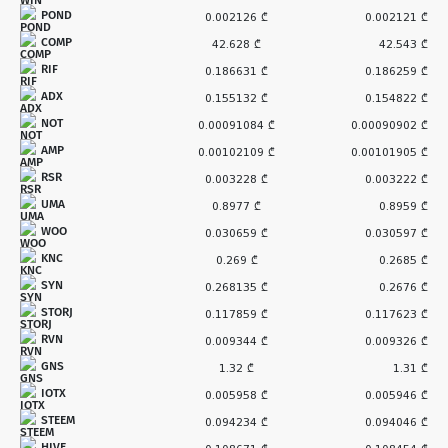
POND
0.002126 ₾
0.002121 ₾
COMP
42.628 ₾
42.543 ₾
RIF
0.186631 ₾
0.186259 ₾
ADX
0.155132 ₾
0.154822 ₾
NOT
0.00091084 ₾
0.00090902 ₾
AMP
0.00102109 ₾
0.00101905 ₾
RSR
0.003228 ₾
0.003222 ₾
UMA
0.8977 ₾
0.8959 ₾
WOO
0.030659 ₾
0.030597 ₾
KNC
0.269 ₾
0.2685 ₾
SYN
0.268135 ₾
0.2676 ₾
STORJ
0.117859 ₾
0.117623 ₾
RVN
0.009344 ₾
0.009326 ₾
GNS
1.32 ₾
1.31 ₾
IOTX
0.005958 ₾
0.005946 ₾
STEEM
0.094234 ₾
0.094046 ₾
HIVE