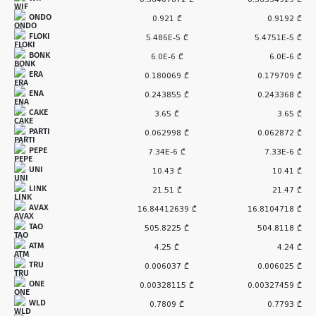
ONDO
0.921 ₾
0.9192 ₾
FLOKI
5.486E-5 ₾
5.4751E-5 ₾
BONK
6.0E-6 ₾
6.0E-6 ₾
ERA
0.180069 ₾
0.179709 ₾
ENA
0.243855 ₾
0.243368 ₾
CAKE
3.65 ₾
3.65 ₾
PARTI
0.062998 ₾
0.062872 ₾
PEPE
7.34E-6 ₾
7.33E-6 ₾
UNI
10.43 ₾
10.41 ₾
LINK
21.51 ₾
21.47 ₾
AVAX
16.84412639 ₾
16.8104718 ₾
TAO
505.8225 ₾
504.8118 ₾
ATM
4.25 ₾
4.24 ₾
TRU
0.006037 ₾
0.006025 ₾
ONE
0.00328115 ₾
0.00327459 ₾
WLD
0.7809 ₾
0.7793 ₾