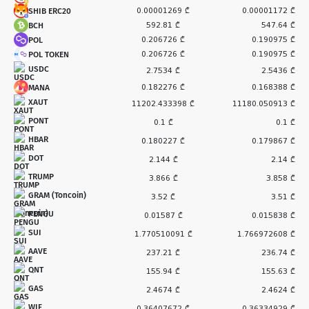
SHIB ERC20
0.00001269 ₾
0.00001172 ₾
BCH
592.81 ₾
547.64 ₾
POL
0.206726 ₾
0.190975 ₾
POL TOKEN
0.206726 ₾
0.190975 ₾
USDC
2.7534 ₾
2.5436 ₾
MANA
0.182276 ₾
0.168388 ₾
XAUT
11202.433398 ₾
11180.050913 ₾
PONT
0.1 ₾
0.1 ₾
HBAR
0.180227 ₾
0.179867 ₾
DOT
2.144 ₾
2.14 ₾
TRUMP
3.866 ₾
3.858 ₾
GRAM (Toncoin)
3.52 ₾
3.51 ₾
PENGU
0.01587 ₾
0.015838 ₾
SUI
1.770510091 ₾
1.766972608 ₾
AAVE
237.21 ₾
236.74 ₾
QNT
155.94 ₾
155.63 ₾
GAS
2.4674 ₾
2.4624 ₾
WIF
0.36407672 ₾
0.36334929 ₾