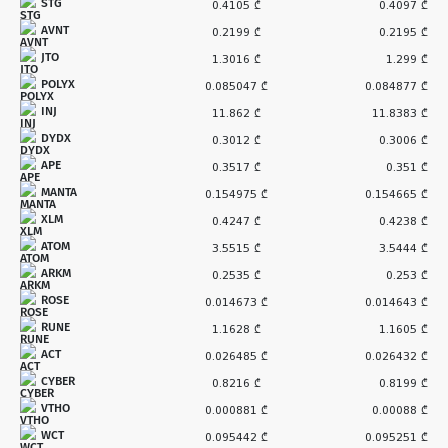
STG
0.4105 ₾
0.4097 ₾
AVNT
0.2199 ₾
0.2195 ₾
JTO
1.3016 ₾
1.299 ₾
POLYX
0.085047 ₾
0.084877 ₾
INJ
11.862 ₾
11.8383 ₾
DYDX
0.3012 ₾
0.3006 ₾
APE
0.3517 ₾
0.351 ₾
MANTA
0.154975 ₾
0.154665 ₾
XLM
0.4247 ₾
0.4238 ₾
ATOM
3.5515 ₾
3.5444 ₾
ARKM
0.2535 ₾
0.253 ₾
ROSE
0.014673 ₾
0.014643 ₾
RUNE
1.1628 ₾
1.1605 ₾
ACT
0.026485 ₾
0.026432 ₾
CYBER
0.8216 ₾
0.8199 ₾
VTHO
0.000881 ₾
0.00088 ₾
WCT
0.095442 ₾
0.095251 ₾