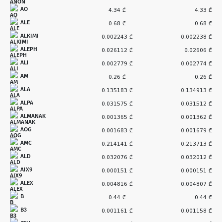
AO
4.34 ₾
4.33 ₾
ALE
0.68 ₾
0.68 ₾
ALKIMI
0.002243 ₾
0.002238 ₾
ALEPH
0.026112 ₾
0.02606 ₾
ALI
0.002779 ₾
0.002774 ₾
AM
0.26 ₾
0.26 ₾
ALA
0.135183 ₾
0.134913 ₾
ALPA
0.031575 ₾
0.031512 ₾
ALMANAK
0.001365 ₾
0.001362 ₾
AOG
0.001683 ₾
0.001679 ₾
AMC
0.214141 ₾
0.213713 ₾
ALD
0.032076 ₾
0.032012 ₾
AIX9
0.000151 ₾
0.000151 ₾
ALEX
0.004816 ₾
0.004807 ₾
B
0.44 ₾
0.44 ₾
B3
0.001161 ₾
0.001158 ₾