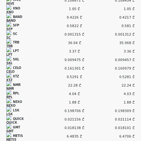
0.108671 ₾
0.108454 ₾
XNO
1.05 ₾
1.05 ₾
BAND
0.4226 ₾
0.4217 ₾
SFP
0.5822 ₾
0.581 ₾
SC
0.001315 ₾
0.001312 ₾
TRB
36.04 ₾
35.968 ₾
LPT
3.37 ₾
3.36 ₾
SKL
0.009475 ₾
0.009457 ₾
CELO
0.161301 ₾
0.160979 ₾
XTZ
0.5291 ₾
0.5281 ₾
NMR
22.28 ₾
22.24 ₾
RPL
4.04 ₾
4.03 ₾
NEXO
1.88 ₾
1.88 ₾
LSK
0.198706 ₾
0.198309 ₾
QUICK
0.021156 ₾
0.021114 ₾
GMT
0.018138 ₾
0.018101 ₾
METIS
6.4835 ₾
6.4706 ₾