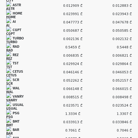
ASTR
0.012909 ₾
0.012883 ₾
HOME
0.023991 ₾
0.023943 ₾
AI
0.047773 ₾
0.047678 ₾
CGPT
0.050687 ₾
0.050585 ₾
TURBO
0.002136 ₾
0.002132 ₾
RAD
0.5459 ₾
0.5448 ₾
REZ
0.006835 ₾
0.006821 ₾
TST
0.029924 ₾
0.029864 ₾
CETUS
0.046146 ₾
0.046053 ₾
SCR
0.052262 ₾
0.052157 ₾
WAL
0.066148 ₾
0.066015 ₾
VANRY
0.008515 ₾
0.008498 ₾
USUAL
0.023571 ₾
0.023524 ₾
PSG
1.3334 ₾
1.3307 ₾
BMT
0.033913 ₾
0.033846 ₾
BAR
0.7061 ₾
0.7046 ₾
AVA