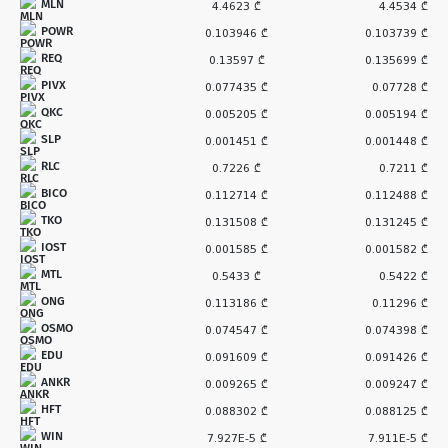
MLN
4.4623 ₾
4.4534 ₾
POWR
0.103946 ₾
0.103739 ₾
REQ
0.13597 ₾
0.135699 ₾
PIVX
0.077435 ₾
0.07728 ₾
QKC
0.005205 ₾
0.005194 ₾
SLP
0.001451 ₾
0.001448 ₾
RLC
0.7226 ₾
0.7211 ₾
BICO
0.112714 ₾
0.112488 ₾
TKO
0.131508 ₾
0.131245 ₾
IOST
0.001585 ₾
0.001582 ₾
MTL
0.5433 ₾
0.5422 ₾
ONG
0.113186 ₾
0.11296 ₾
OSMO
0.074547 ₾
0.074398 ₾
EDU
0.091609 ₾
0.091426 ₾
ANKR
0.009265 ₾
0.009247 ₾
HFT
0.088302 ₾
0.088125 ₾
WIN
7.927E-5 ₾
7.911E-5 ₾