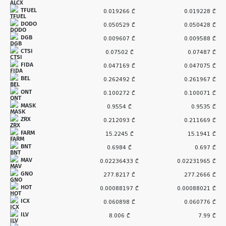
TFUEL
0.019266 ₾
0.019228 ₾
DODO
0.050529 ₾
0.050428 ₾
DGB
0.009607 ₾
0.009588 ₾
CTSI
0.07502 ₾
0.07487 ₾
FIDA
0.047169 ₾
0.047075 ₾
BEL
0.262492 ₾
0.261967 ₾
ONT
0.100272 ₾
0.100071 ₾
MASK
0.9554 ₾
0.9535 ₾
ZRX
0.212093 ₾
0.211669 ₾
FARM
15.2245 ₾
15.1941 ₾
BNT
0.6984 ₾
0.697 ₾
MAV
0.02236433 ₾
0.02231965 ₾
GNO
277.8217 ₾
277.2666 ₾
HOT
0.00088197 ₾
0.00088021 ₾
ICX
0.060898 ₾
0.060776 ₾
ILV
8.006 ₾
7.99 ₾