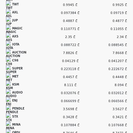
TWT
0.9945 ₾
0.9925 ₾
AXL
0.097384 ₾
0.09719 ₾
JUP
0.4887 ₾
0.4877 ₾
MAGIC
0.110771 ₾
0.11055 ₾
AXS
2.35 ₾
2.34 ₾
IOTA
0.088722 ₾
0.088545 ₾
AUCTION
7.8826 ₾
7.8668 ₾
C98
0.04129 ₾
0.041207 ₾
SUPER
0.223118 ₾
0.222672 ₾
MET
0.4457 ₾
0.4448 ₾
KSM
8.111 ₾
8.094 ₾
AUDIO
0.032076 ₾
0.032012 ₾
ENJ
0.066699 ₾
0.066566 ₾
PENDLE
3.5698 ₾
3.5627 ₾
STX
0.3428 ₾
0.3421 ₾
MINA
0.107884 ₾
0.107668 ₾
ORDI