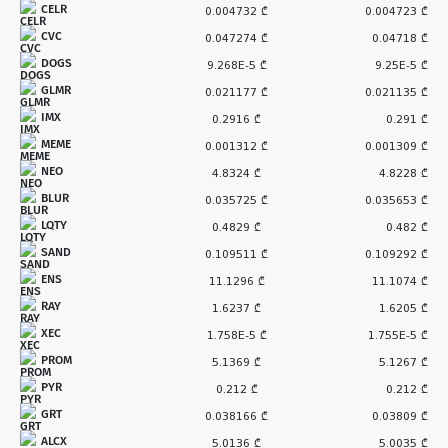
CELR
0.004732 ₾
0.004723 ₾
CVC
0.047274 ₾
0.04718 ₾
DOGS
9.268E-5 ₾
9.25E-5 ₾
GLMR
0.021177 ₾
0.021135 ₾
IMX
0.2916 ₾
0.291 ₾
MEME
0.001312 ₾
0.001309 ₾
NEO
4.8324 ₾
4.8228 ₾
BLUR
0.035725 ₾
0.035653 ₾
LQTY
0.4829 ₾
0.482 ₾
SAND
0.109511 ₾
0.109292 ₾
ENS
11.1296 ₾
11.1074 ₾
RAY
1.6237 ₾
1.6205 ₾
XEC
1.758E-5 ₾
1.755E-5 ₾
PROM
5.1369 ₾
5.1267 ₾
PYR
0.212 ₾
0.212 ₾
GRT
0.038166 ₾
0.03809 ₾
ALCX
5.0136 ₾
5.0035 ₾