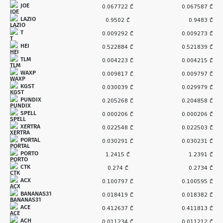
JOE
0.067722 ₾
0.067587 ₾
LAZIO
0.9502 ₾
0.9483 ₾
T
0.009292 ₾
0.009273 ₾
HEI
0.522884 ₾
0.521839 ₾
TLM
0.004223 ₾
0.004215 ₾
WAXP
0.009817 ₾
0.009797 ₾
KGST
0.030039 ₾
0.029979 ₾
PUNDIX
0.205268 ₾
0.204858 ₾
SPELL
0.000206 ₾
0.000206 ₾
XERTRA
0.022548 ₾
0.022503 ₾
PORTAL
0.030291 ₾
0.030231 ₾
PORTO
1.2415 ₾
1.2391 ₾
CTK
0.274 ₾
0.2734 ₾
ACX
0.100797 ₾
0.100595 ₾
BANANAS31
0.018419 ₾
0.018382 ₾
ACE
0.412637 ₾
0.411813 ₾
ACH
0.011234 ₾
0.011212 ₾