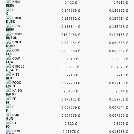
BERA
0.422 ₾
0.4212 ₾
C
0.147258 ₾
0.146963 ₾
DUSK
0.159332 ₾
0.159014 ₾
BREV
0.185844 ₾
0.185473 ₾
BNSOL
215.2436 ₾
214.8135 ₾
DOLO
0.059454 ₾
0.059335 ₾
COS
0.000658 ₾
0.000657 ₾
COW
0.2813 ₾
0.2808 ₾
GIGGLE
86.9111 ₾
86.7375 ₾
KITE
0.2719 ₾
0.2713 ₾
FOGO
0.022233 ₾
0.022188 ₾
KAITO
2.3487 ₾
2.344 ₾
FF
0.170121 ₾
0.169781 ₾
F
0.007559 ₾
0.007544 ₾
GUN
0.007638 ₾
0.007623 ₾
IO
0.321 ₾
0.3203 ₾
HEMI
0.01378 ₾
0.013753 ₾